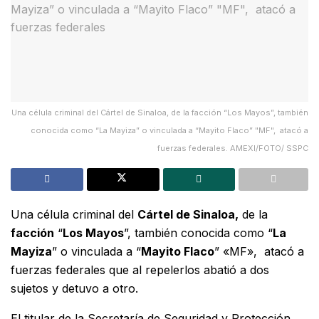
Una célula criminal del Cártel de Sinaloa, de la facción “Los Mayos”, también
conocida como “La Mayiza” o vinculada a “Mayito Flaco” "MF", atacó a
fuerzas federales. AMEXI/FOTO/ SSPC
Una célula criminal del
Cártel de Sinaloa,
de la
facción
“
Los Mayos
”, también conocida como “
La
Mayiza
” o vinculada a “
Mayito Flaco
” «MF», atacó a
fuerzas federales que al repelerlos abatió a dos
sujetos y detuvo a otro.
El titular de la Secretaría de Seguridad y Protección