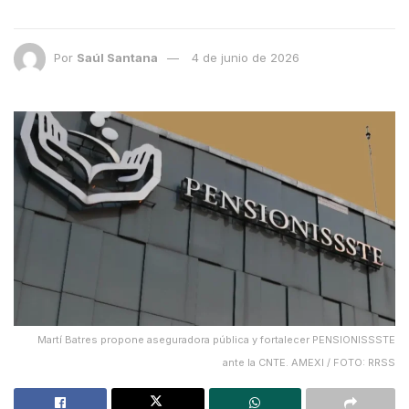
Por
Saúl Santana
4 de junio de 2026
Martí Batres propone aseguradora pública y fortalecer PENSIONISSSTE
ante la CNTE. AMEXI / FOTO: RRSS