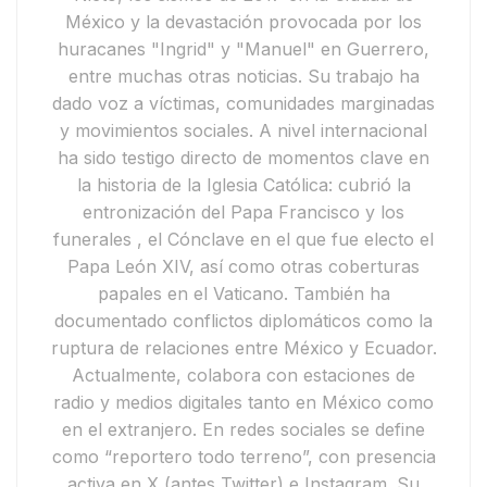
México
y la devastación provocada por los
huracanes "Ingrid" y "Manuel"
en Guerrero,
entre muchas otras noticias. Su trabajo ha
dado voz a víctimas, comunidades marginadas
y movimientos sociales.
A nivel internacional
ha sido testigo directo de momentos clave en
la historia de la Iglesia Católica: cubrió
la
entronización del Papa Francisco y
los
funerales
, el
Cónclave en el que fue electo el
Papa León XIV
, así como otras coberturas
papales en el Vaticano. También ha
documentado conflictos diplomáticos como la
ruptura de relaciones entre México y Ecuador
.
Actualmente,
colabora con estaciones de
radio y medios digitales tanto en México como
en el extranjero. En redes sociales se define
como
“reportero todo terreno”
, con presencia
activa en
X
(antes Twitter) e
Instagram
. Su