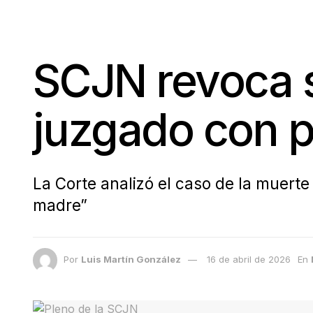
SCJN revoca s
juzgado con p
La Corte analizó el caso de la muerte
madre”
Por
Luis Martín González
16 de abril de 2026
En