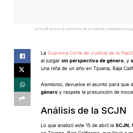
La SCJN revocó la sentencia de un tribunal colegiado al juzg
La
Suprema Corte de Justicia de la Naci
al juzgar
sin perspectiva de género
, y
una niña de un año en Tijuana, Baja Calif
Asimismo, devuelve el asunto para que 
género
y respete la presunción de inocen
Análisis de la SCJN
Lo que analizó este 15 de abril la
SCJN
,