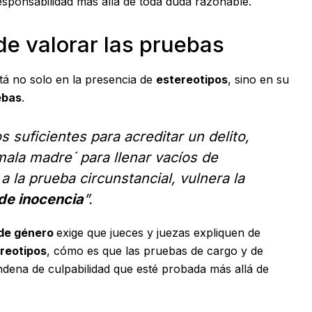
esponsabilidad más allá de toda duda razonable.
de valorar las pruebas
tá no solo en la presencia de
estereotipos
, sino en su
ebas
.
suficientes para acreditar un delito,
mala madre´ para llenar vacíos de
a la prueba circunstancial, vulnera la
 de inocencia
”.
 de género
exige que jueces y juezas expliquen de
ereotipos
, cómo es que las pruebas de cargo y de
dena de culpabilidad que esté probada más allá de