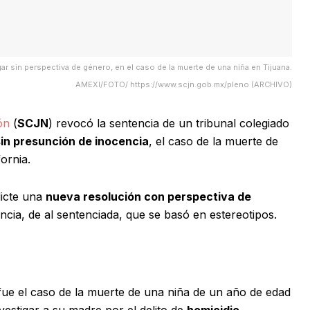
ar sin perspectiva de género, en el caso de la muerte de una niña en Tijuana.
AMEXI/FOTO/ https://www.scjn.gob.mx/pleno (ARCHIVO)
ón
(
SCJN
) revocó la sentencia de un tribunal colegiado
sin presunción de inocencia
, el caso de la muerte de
ornia.
dicte una
nueva resolución con perspectiva de
cia, de al sentenciada, que se basó en estereotipos.
 fue el caso de la muerte de una niña de un año de edad