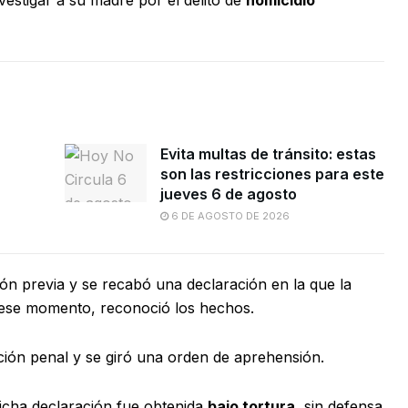
nvestigar a su madre por el delito de
homicidio
Evita multas de tránsito: estas
son las restricciones para este
jueves 6 de agosto
6 DE AGOSTO DE 2026
ón previa y se recabó una declaración en la que la
ese momento, reconoció los hechos.
cción penal y se giró una orden de aprehensión.
icha declaración fue obtenida
bajo tortura
, sin defensa