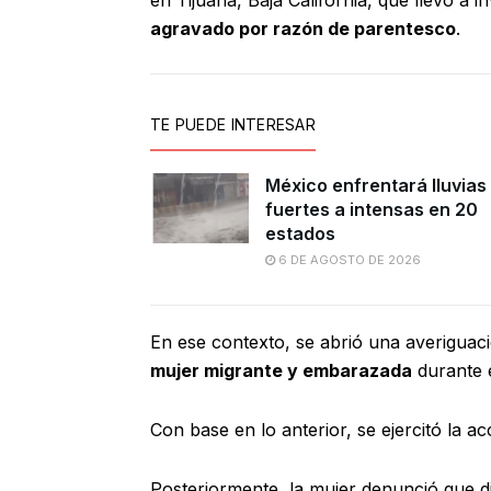
en Tijuana, Baja California, que llevó a i
agravado por razón de parentesco
.
TE PUEDE INTERESAR
México enfrentará lluvias
fuertes a intensas en 20
estados
6 DE AGOSTO DE 2026
En ese contexto, se abrió una averiguaci
mujer migrante y embarazada
durante 
Con base en lo anterior, se ejercitó la a
Posteriormente, la mujer denunció que d