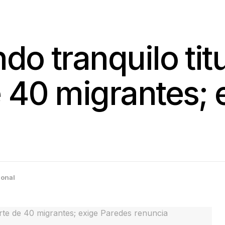
o tranquilo tit
 40 migrantes; 
ional