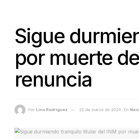
Sigue durmiend
por muerte de
renuncia
Por
Lino Rodríguez
22 de marzo de 2024
En
Nac