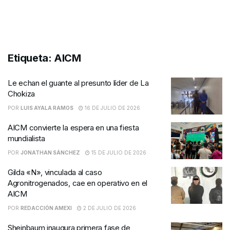
Etiqueta:
AICM
Le echan el guante al presunto líder de La
Chokiza
POR
LUIS AYALA RAMOS
16 DE JULIO DE 2026
AICM convierte la espera en una fiesta
mundialista
POR
JONATHAN SÁNCHEZ
15 DE JULIO DE 2026
Gilda «N», vinculada al caso
Agronitrogenados, cae en operativo en el
AICM
POR
REDACCIÓN AMEXI
2 DE JULIO DE 2026
Sheinbaum inaugura primera fase de