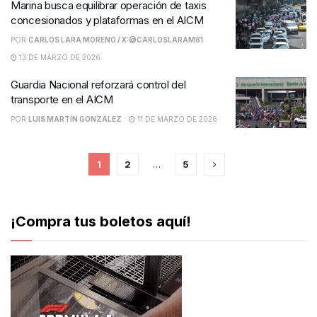
Marina busca equilibrar operación de taxis
concesionados y plataformas en el AICM
POR
CARLOS LARA MORENO / X:@CARLOSLARAM81
13 DE MARZO DE 2026
Guardia Nacional reforzará control del
transporte en el AICM
POR
LUIS MARTÍN GONZÁLEZ
11 DE MARZO DE 2026
1
2
…
5
¡Compra tus boletos aquí!