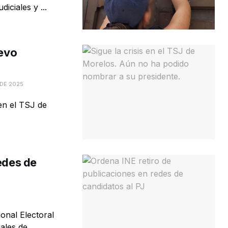
iciales y ...
uevo
DE 2025
 en el TSJ de
edes de
onal Electoral
les de ...