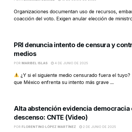
Organizaciones documentan uso de recursos, emba
coacción del voto. Exigen anular elección de ministr
PRI denuncia intento de censura y contr
medios
POR
MARIBEL ISLAS
4 DE JUNIO DE 2025
¿Y si el siguiente medio censurado fuera el tuyo? 
que México enfrenta su intento más grave ...
Alta abstención evidencia democracia
descenso: CNTE (Video)
POR
FLORENTINO LÓPEZ MARTÍNEZ
2 DE JUNIO DE 2025