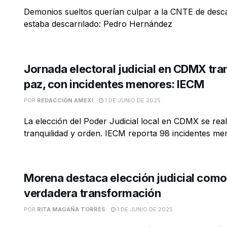
Demonios sueltos querían culpar a la CNTE de descar
estaba descarrilado: Pedro Hernández
Jornada electoral judicial en CDMX tra
paz, con incidentes menores: IECM
POR
REDACCIÓN AMEXI
1 DE JUNIO DE 2025
La elección del Poder Judicial local en CDMX se rea
tranquilidad y orden. IECM reporta 98 incidentes men
Morena destaca elección judicial como
verdadera transformación
POR
RITA MAGAÑA TORRES
1 DE JUNIO DE 2025