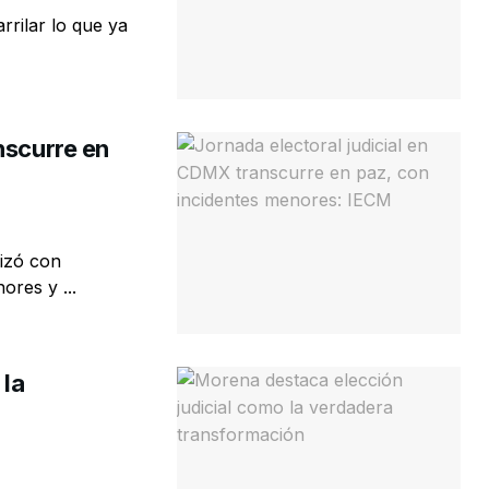
rilar lo que ya
nscurre en
lizó con
ores y ...
 la