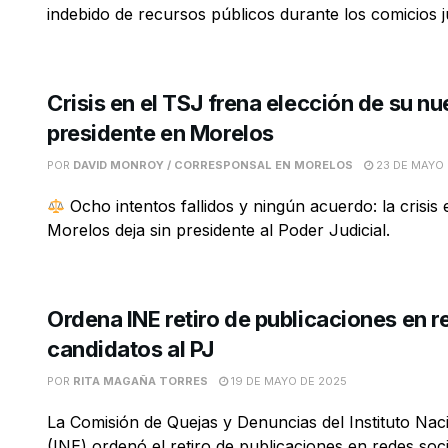
indebido de recursos públicos durante los comicios jud
Crisis en el TSJ frena elección de su n
presidente en Morelos
POR
DAVID MONROY / CORRESPONSAL EN MORELOS
23 DE MAYO 
Ocho intentos fallidos y ningún acuerdo: la crisis
Morelos deja sin presidente al Poder Judicial.
Ordena INE retiro de publicaciones en r
candidatos al PJ
POR
RITA MAGAÑA TORRES
19 DE MAYO DE 2025
La Comisión de Quejas y Denuncias del Instituto Naci
(INE) ordenó el retiro de publicaciones en redes socia