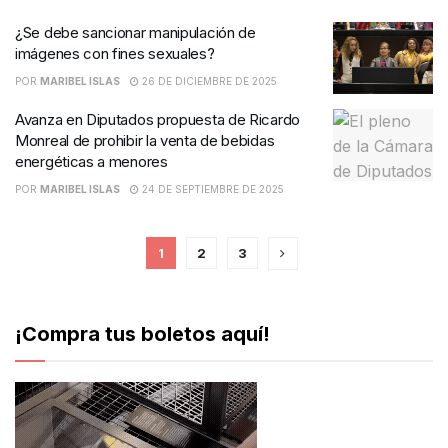
¿Se debe sancionar manipulación de
imágenes con fines sexuales?
POR
MARIBEL ISLAS
26 DE DICIEMBRE DE 2025
Avanza en Diputados propuesta de Ricardo
Monreal de prohibir la venta de bebidas
energéticas a menores
POR
MARIBEL ISLAS
24 DE SEPTIEMBRE DE 2025
1
2
3
¡Compra tus boletos aquí!