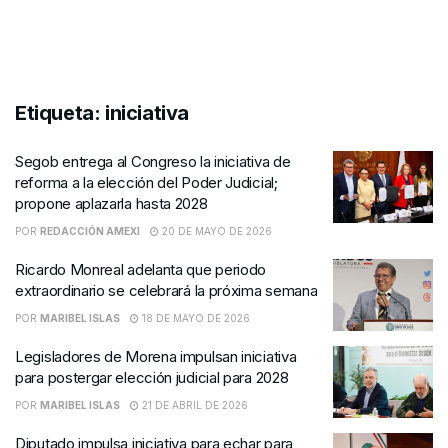
Etiqueta:
iniciativa
Segob entrega al Congreso la iniciativa de
reforma a la elección del Poder Judicial;
propone aplazarla hasta 2028
POR
REDACCIÓN AMEXI
20 DE MAYO DE 2026
Ricardo Monreal adelanta que periodo
extraordinario se celebrará la próxima semana
POR
MARIBEL ISLAS
18 DE MAYO DE 2026
Legisladores de Morena impulsan iniciativa
para postergar elección judicial para 2028
POR
MARIBEL ISLAS
21 DE ABRIL DE 2026
Diputado impulsa iniciativa para echar para