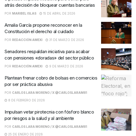
atrás decisión de bloquear cuentas bancarias
POR
MARIBEL ISLAS
15 DE ABRIL DE 2026
Amalia García propone reconocer en la
Constitución el derecho al cuidado
POR
REDACCIÓN AMEXI
31 DE MARZO DE 2026
Senadores respaldan iniciativa para acabar
con pensiones «doradas» del sector público
POR
REDACCIÓN AMEXI
9 DE MARZO DE 2026
Plantean frenar cobro de bolsas en comercios
por ser práctica abusiva
POR
CARLOS LARA MORENO / X:@CARLOSLARAM81
8 DE FEBRERO DE 2026
Impulsan vetar pirotecnia con fósforo blanco
por riesgos a la salud y al ambiente
POR
CARLOS LARA MORENO / X:@CARLOSLARAM81
25 DE ENERO DE 2026