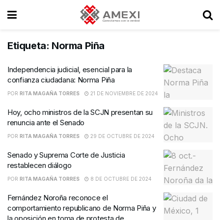
Etiqueta:
Norma Piña
Independencia judicial, esencial para la
confianza ciudadana: Norma Piña
POR
RITA MAGAÑA TORRES
21 DE NOVIEMBRE DE 2024
Hoy, ocho ministros de la SCJN presentan su
renuncia ante el Senado
POR
RITA MAGAÑA TORRES
29 DE OCTUBRE DE 2024
Senado y Suprema Corte de Justicia
restablecen diálogo
POR
RITA MAGAÑA TORRES
8 DE OCTUBRE DE 2024
Fernández Noroña reconoce el
comportamiento republicano de Norma Piña y
la oposición en toma de protesta de