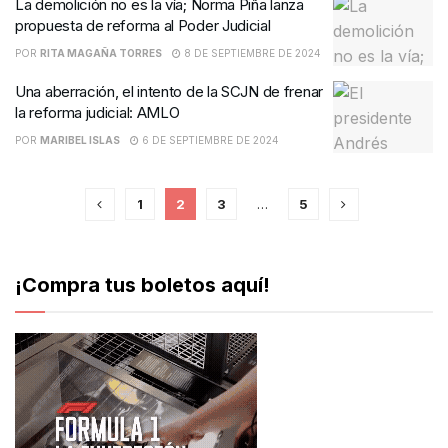
La demolición no es la vía; Norma Piña lanza
propuesta de reforma al Poder Judicial
POR
RITA MAGAÑA TORRES
8 DE SEPTIEMBRE DE 2024
Una aberración, el intento de la SCJN de frenar
la reforma judicial: AMLO
POR
MARIBEL ISLAS
6 DE SEPTIEMBRE DE 2024
1
2
3
…
5
¡Compra tus boletos aquí!