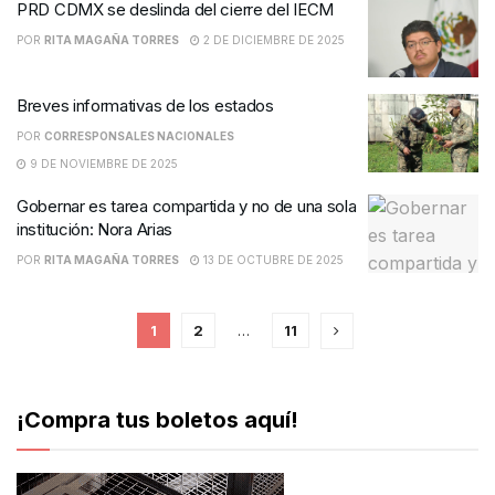
PRD CDMX se deslinda del cierre del IECM
POR
RITA MAGAÑA TORRES
2 DE DICIEMBRE DE 2025
Breves informativas de los estados
POR
CORRESPONSALES NACIONALES
9 DE NOVIEMBRE DE 2025
Gobernar es tarea compartida y no de una sola
institución: Nora Arias
POR
RITA MAGAÑA TORRES
13 DE OCTUBRE DE 2025
1
2
…
11
¡Compra tus boletos aquí!