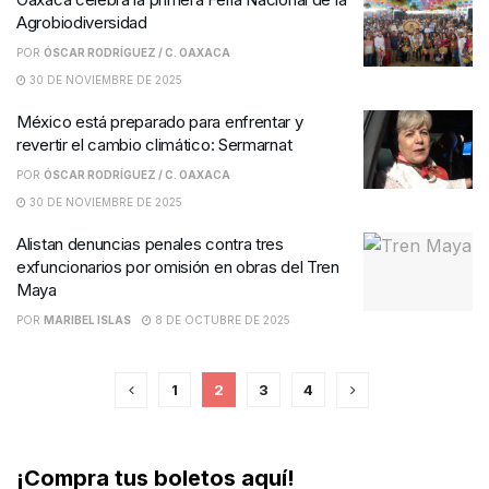
Agrobiodiversidad
POR
ÓSCAR RODRÍGUEZ / C. OAXACA
30 DE NOVIEMBRE DE 2025
México está preparado para enfrentar y
revertir el cambio climático: Sermarnat
POR
ÓSCAR RODRÍGUEZ / C. OAXACA
30 DE NOVIEMBRE DE 2025
Alistan denuncias penales contra tres
exfuncionarios por omisión en obras del Tren
Maya
POR
MARIBEL ISLAS
8 DE OCTUBRE DE 2025
1
2
3
4
¡Compra tus boletos aquí!