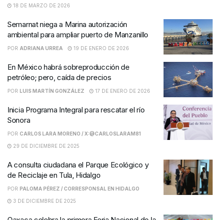
18 DE MARZO DE 2026
Semarnat niega a Marina autorización
ambiental para ampliar puerto de Manzanillo
POR
ADRIANA URREA
19 DE ENERO DE 2026
En México habrá sobreproducción de
petróleo; pero, caída de precios
POR
LUIS MARTÍN GONZÁLEZ
17 DE ENERO DE 2026
Inicia Programa Integral para rescatar el río
Sonora
POR
CARLOS LARA MORENO / X:@CARLOSLARAM81
29 DE DICIEMBRE DE 2025
A consulta ciudadana el Parque Ecológico y
de Reciclaje en Tula, Hidalgo
POR
PALOMA PÉREZ / CORRESPONSAL EN HIDALGO
3 DE DICIEMBRE DE 2025
Oaxaca celebra la primera Feria Nacional de la