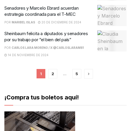
Senadores y Marcelo Ebrard acuerdan
estrategia coordinada para el T-MEC
POR
MARIBEL ISLAS
20 DE DICIEMBRE DE 2024
Sheinbaum felicita a diputados y senadores
por su trabajo por “el bien del país”
POR
CARLOS LARA MORENO / X:@CARLOSLARAM81
14 DE NOVIEMBRE DE 2024
1
2
…
5
¡Compra tus boletos aquí!