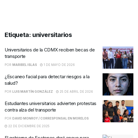
Etiqueta:
universitarios
Universitarios de la CDMX reciben becas de
transporte
POR
MARIBEL ISLAS
1 DE MAYO DE 2026
¿Escaneo facial para detectar riesgos a la
salud?
POR
LUIS MARTÍN GONZÁLEZ
25 DE ABRIL DE 2026
Estudiantes universitarios advierten protestas
contra alza del transporte
POR
DAVID MONROY / CORRESPONSAL EN MORELOS
22 DE DICIEMBRE DE 2025
El gobierno de Ecatepec dará apoyo para