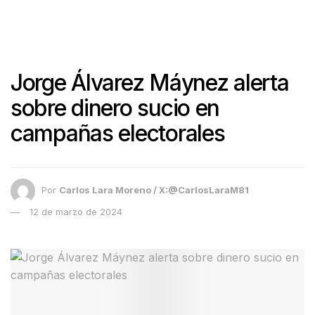
Jorge Álvarez Máynez alerta
sobre dinero sucio en
campañas electorales
Por
Carlos Lara Moreno / X:@CarlosLaraM81
12 de marzo de 2024