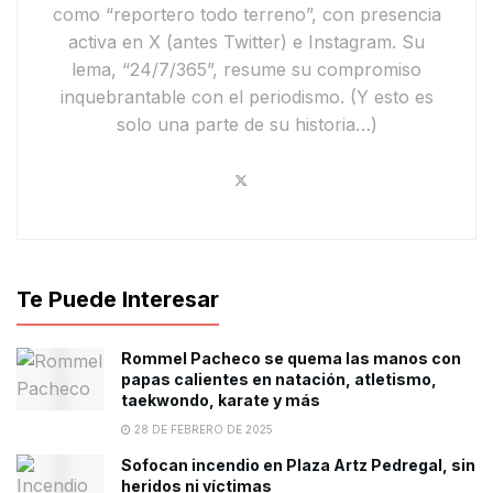
como
“reportero todo terreno”
, con presencia
activa en
X
(antes Twitter) e
Instagram
. Su
lema,
“24/7/365”
, resume su compromiso
inquebrantable con el periodismo.
(Y esto es
solo una parte de su historia…)
Te Puede Interesar
Rommel Pacheco se quema las manos con
papas calientes en natación, atletismo,
taekwondo, karate y más
28 DE FEBRERO DE 2025
Sofocan incendio en Plaza Artz Pedregal, sin
heridos ni víctimas