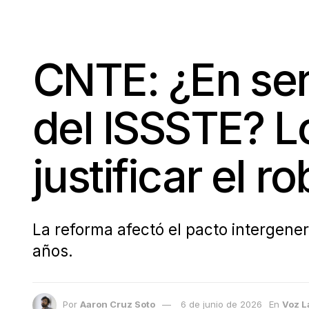
CNTE: ¿En seri
del ISSSTE? L
justificar el r
La reforma afectó el pacto intergener
años.
Por
Aaron Cruz Soto
6 de junio de 2026
En
Voz L