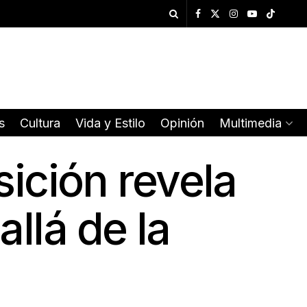
s
Cultura
Vida y Estilo
Opinión
Multimedia
sición revela
llá de la