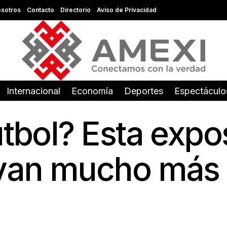
sotros
Contacto
Directorio
Aviso de Privacidad
Internacional
Economía
Deportes
Espectáculo
utbol? Esta expo
 van mucho más a