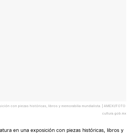
sición con piezas históricas, libros y memorabilia mundialista. | AMEXI/FOTO:
cultura.gob.mx
ratura en una exposición con piezas históricas, libros y