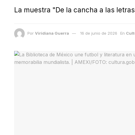
La muestra "De la cancha a las letras
Por
Viridiana Guerra
16 de junio de 2026
En
Cult