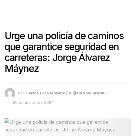
Urge una policía de caminos
que garantice seguridad en
carreteras: Jorge Álvarez
Máynez
Por
Carlos Lara Moreno / X:@CarlosLaraM81
20 de marzo de 2024