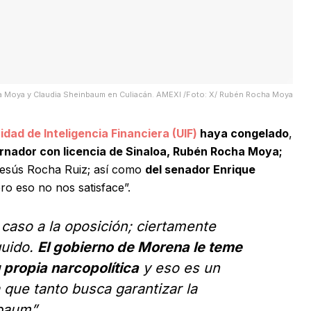
 Moya y Claudia Sheinbaum en Culiacán. AMEXI /Foto: X/ Rubén Rocha Moya
dad de Inteligencia Financiera (UIF)
haya congelado
,
rnador con licencia de Sinaloa, Rubén Rocha Moya;
esús Rocha Ruiz; así como
del senador Enrique
ro eso no nos satisface”.
caso a la oposición; ciertamente
guido.
El gobierno de Morena le teme
 propia narcopolítica
y eso es un
 que tanto busca garantizar la
baum”.