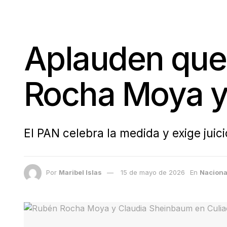
Aplauden que
Rocha Moya y 
El PAN celebra la medida y exige juic
Por
Maribel Islas
15 de mayo de 2026
En
Naciona