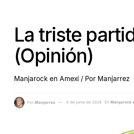
La triste part
(Opinión)
Manjarock en Amexi / Por Manjarrez
Por
Manjarrez
6 de junio de 2026
En
Manjarock 