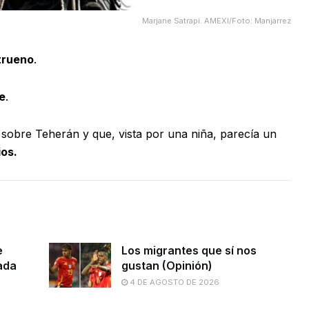
Marjane Satrapi. AMEXI/Foto: Manjarrez
trueno
.
e
.
 sobre Teherán y que, vista por una niña, parecía un
ios.
e
Los migrantes que sí nos
ada
gustan (Opinión)
4 DE AGOSTO DE 2026