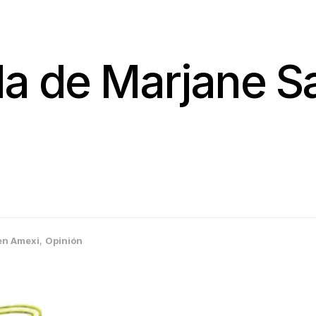
ida de Marjane S
en Amexi
,
Opinión