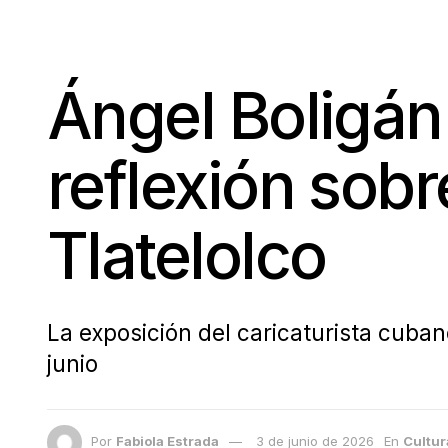
Ángel Boligán
reflexión sobr
Tlatelolco
La exposición del caricaturista cubano
junio
Por
Fabiola Estrada
3 de junio de 2026
En
Cultur