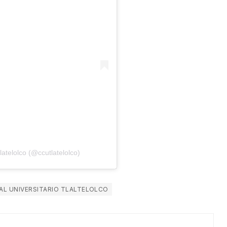
atelolco (@ccutlatelolco)
L UNIVERSITARIO TLALTELOLCO