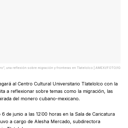
ro”, una reflexión sobre migración y fronteras en Tlatelolco | AMEXI/FOTO/IG
egará al Centro Cultural Universitario Tlatelolco con la
ta a reflexionar sobre temas como la migración, las
a mirada del monero cubano-mexicano.
6 de junio a las 12:00 horas en la Sala de Caricatura
estuvo a cargo de Alesha Mercado, subdirectora