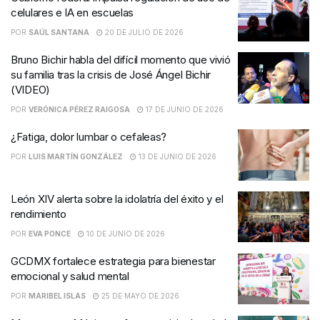
celulares e IA en escuelas
POR
SAÚL SANTANA
20 DE JULIO DE 2026
Bruno Bichir habla del difícil momento que vivió
su familia tras la crisis de José Ángel Bichir
(VIDEO)
POR
VERÓNICA PÉREZ RAIGOSA
17 DE JUNIO DE 2026
¿Fatiga, dolor lumbar o cefaleas?
POR
LUIS MARTÍN GONZÁLEZ
13 DE JUNIO DE 2026
León XIV alerta sobre la idolatría del éxito y el
rendimiento
POR
EVA PONCE
10 DE JUNIO DE 2026
GCDMX fortalece estrategia para bienestar
emocional y salud mental
POR
MARIBEL ISLAS
25 DE MAYO DE 2026