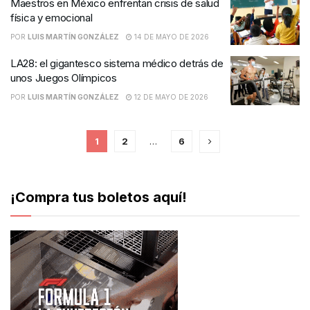
Maestros en México enfrentan crisis de salud
física y emocional
POR
LUIS MARTÍN GONZÁLEZ
14 DE MAYO DE 2026
LA28: el gigantesco sistema médico detrás de
unos Juegos Olímpicos
POR
LUIS MARTÍN GONZÁLEZ
12 DE MAYO DE 2026
1
2
…
6
¡Compra tus boletos aquí!