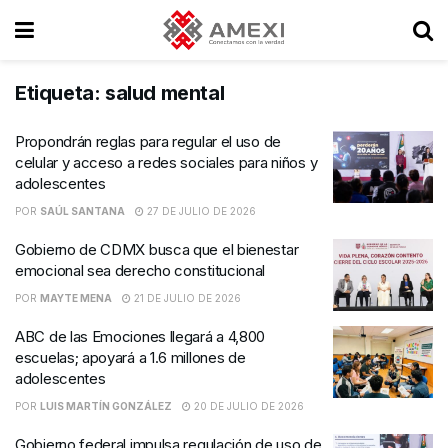
Etiqueta:
salud mental
Propondrán reglas para regular el uso de
celular y acceso a redes sociales para niños y
adolescentes
POR
SAÚL SANTANA
27 DE JULIO DE 2026
Gobierno de CDMX busca que el bienestar
emocional sea derecho constitucional
POR
MAYTE MENA
21 DE JULIO DE 2026
ABC de las Emociones llegará a 4,800
escuelas; apoyará a 1.6 millones de
adolescentes
POR
LUIS MARTÍN GONZÁLEZ
20 DE JULIO DE 2026
Gobierno federal impulsa regulación de uso de