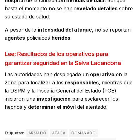
hospital
de la ciudad con
heridas de bala,
aunque
hasta el momento no se han r
evelado detalles
sobre
su estado de salud.
A pesar de la
intensidad del ataque,
no se reportan
a
gentes
policiacos
heridos.
Lee: Resultados de los operativos para
garantizar seguridad en la Selva Lacandona
Las autoridades han desplegado un
operativo
en la
zona para localizar a los
responsables,
mientras que
la DSPM y la Fiscalía General del Estado (FGE)
iniciaron una
investigación
para esclarecer los
hechos y d
eterminar el móvil
del atentado.
Etiquetas:
ARMADO
ATACA
COMANADO