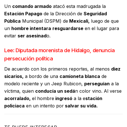
Un
comando armado
atacó esta madrugada la
Estación Papago
de la Dirección de
Seguridad
Pública
Municipal (DSPM) de
Mexicali,
luego de que
un
hombre intentara
resguardarse
en el lugar para
evitar
ser asesinad
o.
Lee: Diputada morenista de Hidalgo, denuncia
persecución política
De acuerdo con los primeros reportes, al menos
diez
sicarios,
a bordo de una
camioneta blanca
de
modelo reciente y un Jeep Rubicon,
perseguían
a la
víctima, quien
conducía un sedá
n color vino. Al verse
acorralado,
el hombre
ingresó
a la e
stación
policiaca
en un intento por
salvar su vida.