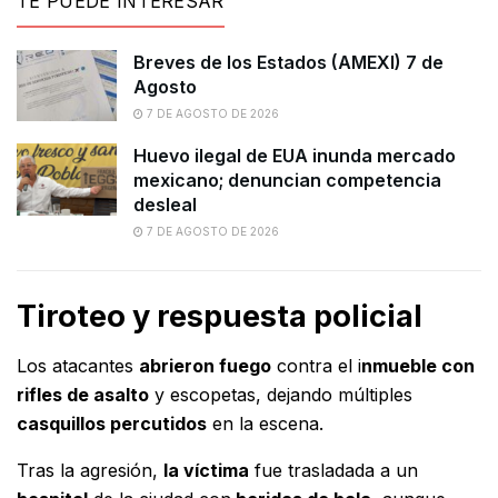
TE PUEDE INTERESAR
Breves de los Estados (AMEXI) 7 de
Agosto
7 DE AGOSTO DE 2026
Huevo ilegal de EUA inunda mercado
mexicano; denuncian competencia
desleal
7 DE AGOSTO DE 2026
Tiroteo y respuesta policial
Los atacantes
abrieron fuego
contra el i
nmueble con
rifles de asalto
y escopetas, dejando múltiples
casquillos percutidos
en la escena.
Tras la agresión,
la víctima
fue trasladada a un