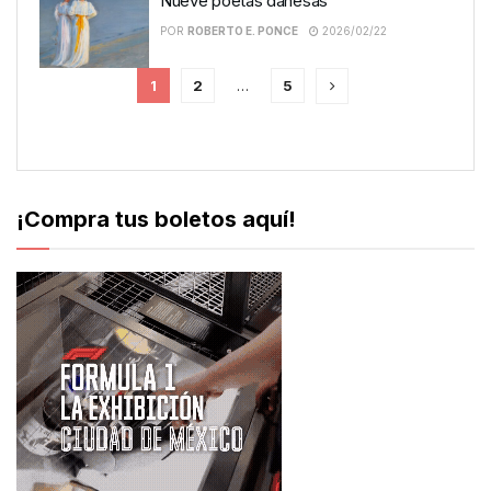
Nueve poetas danesas
POR
ROBERTO E. PONCE
2026/02/22
1
2
…
5
¡Compra tus boletos aquí!