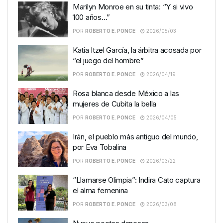
Marilyn Monroe en su tinta: “Y si vivo
100 años…”
POR
ROBERTO E. PONCE
2026/05/03
Katia Itzel García, la árbitra acosada por
“el juego del hombre”
POR
ROBERTO E. PONCE
2026/04/19
Rosa blanca desde México a las
mujeres de Cubita la bella
POR
ROBERTO E. PONCE
2026/04/05
Irán, el pueblo más antiguo del mundo,
por Eva Tobalina
POR
ROBERTO E. PONCE
2026/03/22
“Llamarse Olimpia”: Indira Cato captura
el alma femenina
POR
ROBERTO E. PONCE
2026/03/08